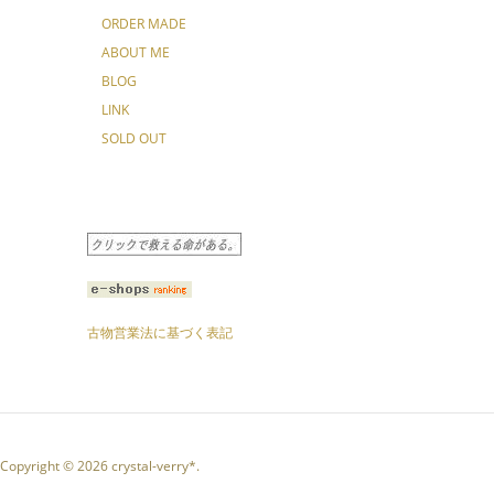
ORDER MADE
ABOUT ME
BLOG
LINK
SOLD OUT
古物営業法に基づく表記
Copyright © 2026 crystal-verry*.