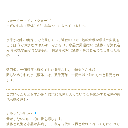
ウォーター・イン・クォーツ
古代のお水（液体）が、水晶の中に入っているもの。
水晶が地中の奥深くで成長していく過程の中で、地殻変動や環境の変化も
しくは 何か大きなエネルギーがかかり、水晶の周辺に水（液体）が流れ込
み その後水晶が再び成長し、偶然その水（液体）を封じ込めてしまったも
の････
数万個に一個程度の確立でしか発見されない運命的な水晶
閉じ込められた水（液体）は、数千万年～一億年以上前のものと推定され
ます。
このゆったりとお水が多く 隙間に気体も入っていて石を動かすと液体や気
泡も動く感じ
カラン*カラン･･･
音がしないのに、心に音を感じます。
液体と気泡と水晶が共鳴して、私を古代の世界と連れて行ってくれるので