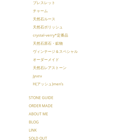
ブレスレット
チャーム
天然石ルース
天然石ポリッシュ
crystal-verry*定番品
天然石原石・鉱物
ヴィンテージ＆スペシャル
オーダーメイド
天然石レアストーン
jyuzu
H(アッシュ)men’s
STONE GUIDE
ORDER MADE
ABOUT ME
BLOG
LINK
SOLD OUT