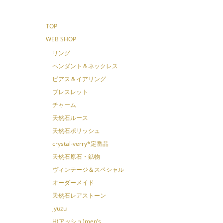
TOP
WEB SHOP
リング
ペンダント＆ネックレス
ピアス＆イアリング
ブレスレット
チャーム
天然石ルース
天然石ポリッシュ
crystal-verry*定番品
天然石原石・鉱物
ヴィンテージ＆スペシャル
オーダーメイド
天然石レアストーン
jyuzu
H(アッシュ)men’s