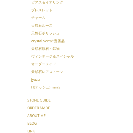
ピアス＆イアリング
ブレスレット
チャーム
天然石ルース
天然石ポリッシュ
crystal-verry*定番品
天然石原石・鉱物
ヴィンテージ＆スペシャル
オーダーメイド
天然石レアストーン
jyuzu
H(アッシュ)men’s
STONE GUIDE
ORDER MADE
ABOUT ME
BLOG
LINK