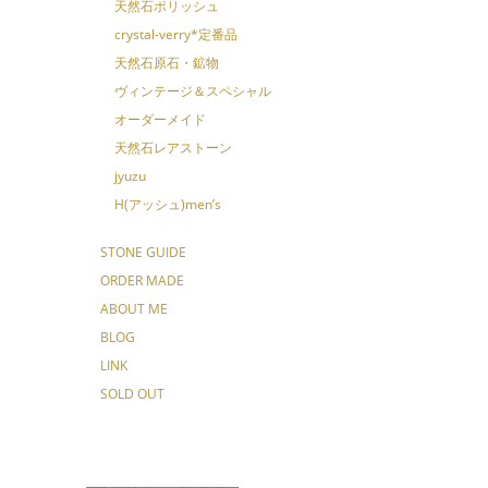
天然石ポリッシュ
crystal-verry*定番品
天然石原石・鉱物
ヴィンテージ＆スペシャル
オーダーメイド
天然石レアストーン
jyuzu
H(アッシュ)men’s
STONE GUIDE
ORDER MADE
ABOUT ME
BLOG
LINK
SOLD OUT