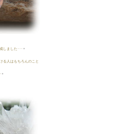
しました･･･
ける人はもちろんのこと
･