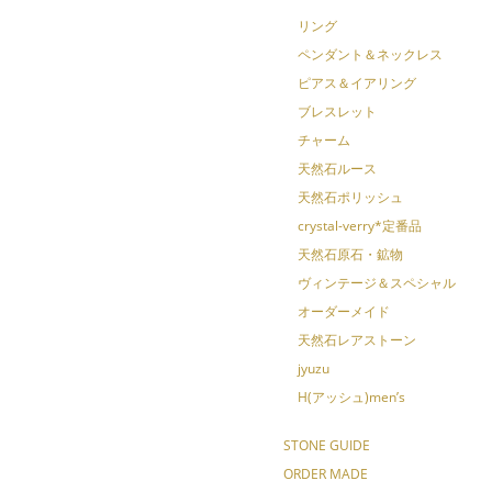
リング
ペンダント＆ネックレス
ピアス＆イアリング
ブレスレット
チャーム
天然石ルース
天然石ポリッシュ
crystal-verry*定番品
天然石原石・鉱物
ヴィンテージ＆スペシャル
オーダーメイド
天然石レアストーン
jyuzu
H(アッシュ)men’s
STONE GUIDE
ORDER MADE