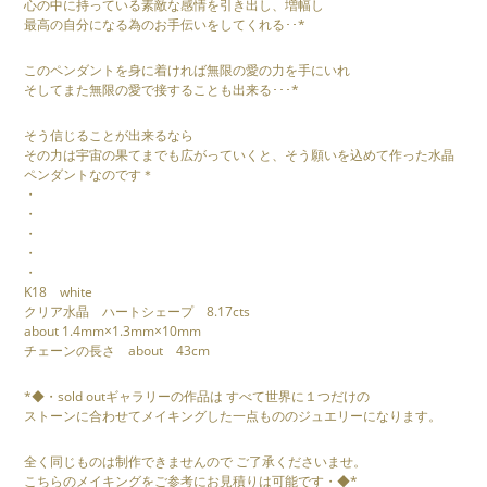
心の中に持っている素敵な感情を引き出し、増幅し
最高の自分になる為のお手伝いをしてくれる･･*
このペンダントを身に着ければ無限の愛の力を手にいれ
そしてまた無限の愛で接することも出来る･･･*
そう信じることが出来るなら
その力は宇宙の果てまでも広がっていくと、そう願いを込めて作った水晶
ペンダントなのです＊
・
・
・
・
・
K18 white
クリア水晶 ハートシェープ 8.17cts
about 1.4mm×1.3mm×10mm
チェーンの長さ about 43cm
*◆・sold outギャラリーの作品は すべて世界に１つだけの
ストーンに合わせてメイキングした一点もののジュエリーになります。
全く同じものは制作できませんので ご了承くださいませ。
こちらのメイキングをご参考にお見積りは可能です・◆*