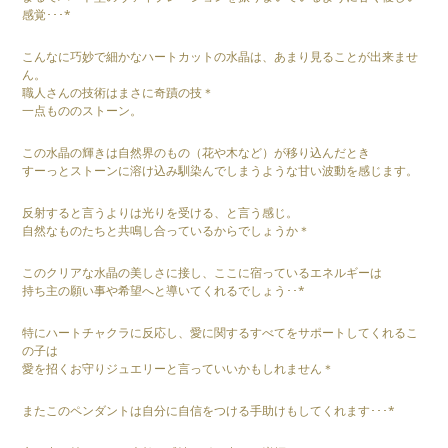
感覚･･･*
こんなに巧妙で細かなハートカットの水晶は、あまり見ることが出来ませ
ん。
職人さんの技術はまさに奇蹟の技＊
一点もののストーン。
この水晶の輝きは自然界のもの（花や木など）が移り込んだとき
すーっとストーンに溶け込み馴染んでしまうような甘い波動を感じます。
反射すると言うよりは光りを受ける、と言う感じ。
自然なものたちと共鳴し合っているからでしょうか＊
このクリアな水晶の美しさに接し、ここに宿っているエネルギーは
持ち主の願い事や希望へと導いてくれるでしょう･･*
特にハートチャクラに反応し、愛に関するすべてをサポートしてくれるこ
の子は
愛を招くお守りジュエリーと言っていいかもしれません＊
またこのペンダントは自分に自信をつける手助けもしてくれます･･･*