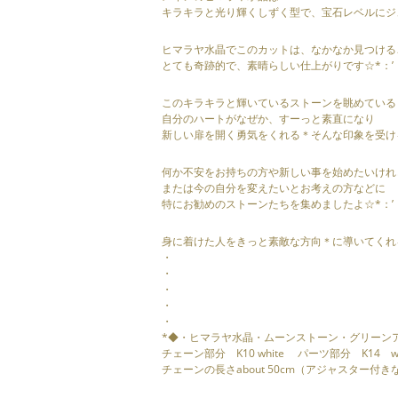
キラキラと光り輝くしずく型で、宝石レベルにジ
ヒマラヤ水晶でこのカットは、なかなか見つける
とても奇跡的で、素晴らしい仕上がりです☆*：’
このキラキラと輝いているストーンを眺めている
自分のハートがなぜか、すーっと素直になり
新しい扉を開く勇気をくれる＊そんな印象を受ける
何か不安をお持ちの方や新しい事を始めたいけれ
または今の自分を変えたいとお考えの方などに
特にお勧めのストーンたちを集めましたよ☆*：’
身に着けた人をきっと素敵な方向＊に導いてくれ
・
・
・
・
・
*◆・ヒマラヤ水晶・ムーンストーン・グリーン
チェーン部分 K10 white パーツ部分 K14 wh
チェーンの長さabout 50cm（アジャスター付