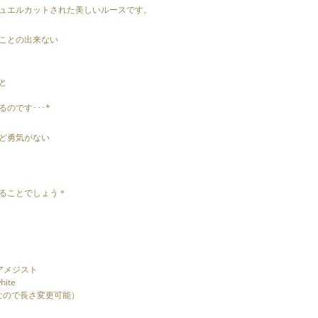
ュエルカットされた美しいルースです。
ことの出来ない
と
のです･･･*
ど勇気がない
ることでしょう＊
アメジスト
ite
きなので長さ変更可能）