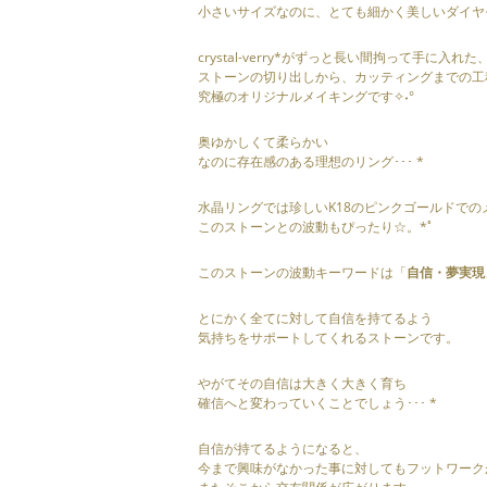
小さいサイズなのに、とても細かく美しいダイヤモ
crystal-verry*がずっと長い間拘って手に
ストーンの切り出しから、カッティングまでの工
究極のオリジナルメイキングです✧˖°
奥ゆかしくて柔らかい
なのに存在感のある理想のリング･･･ *
水晶リングでは珍しいK18のピンクゴールドでの
このストーンとの波動もぴったり☆。*ﾟ
このストーンの波動キーワードは「
自信・夢実現
とにかく全てに対して自信を持てるよう
気持ちをサポートしてくれるストーンです。
やがてその自信は大きく大きく育ち
確信へと変わっていくことでしょう･･･ *
自信が持てるようになると、
今まで興味がなかった事に対してもフットワーク