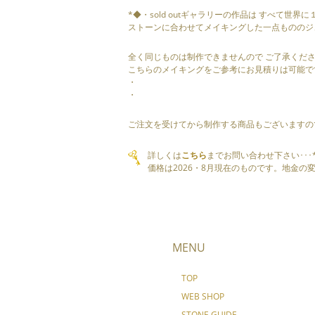
*◆・sold outギャラリーの作品は すべて世界
ストーンに合わせてメイキングした一点もののジ
全く同じものは制作できませんので ご了承くだ
こちらのメイキングをご参考にお見積りは可能で
・
・
ご注文を受けてから制作する商品もございますの
詳しくは
こちら
までお問い合わせ下さい･･･
価格は2026・8月現在のものです。地金
MENU
TOP
WEB SHOP
STONE GUIDE