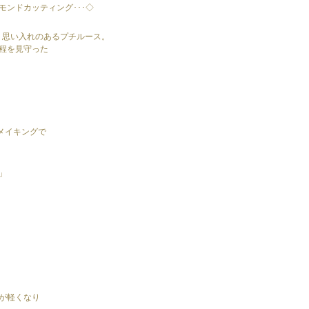
ンドカッティング･･･◇
入れた、思い入れのあるプチルース。
程を見守った
メイキングで
」
が軽くなり