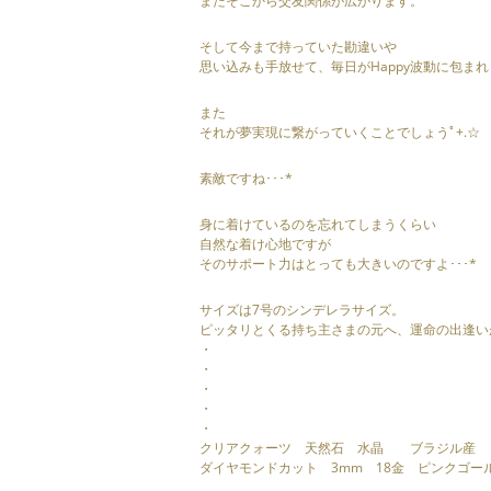
またそこから交友関係が広がります。
そして今まで持っていた勘違いや
思い込みも手放せて、毎日がHappy波動に包まれま
また
それが夢実現に繋がっていくことでしょうﾟ+.☆
素敵ですね･･･*
身に着けているのを忘れてしまうくらい
自然な着け心地ですが
そのサポート力はとっても大きいのですよ･･･*
サイズは7号のシンデレラサイズ。
ピッタリとくる持ち主さまの元へ、運命の出逢いが
・
・
・
・
・
クリアクォーツ 天然石 水晶 ブラジル産
ダイヤモンドカット 3mm 18金 ピンクゴー