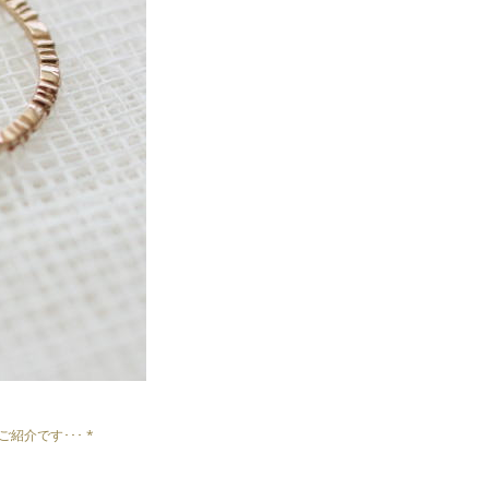
介です･･･ *